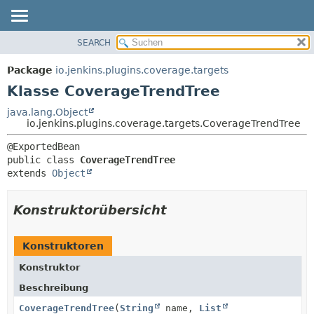
SEARCH
ÜBERBLICK
ÜBERSICHT:
VERSCHACHTELT
PACKAGE
Package
io.jenkins.plugins.coverage.targets
FELD
KLASSE
Klasse CoverageTrendTree
KONSTRUKTOR
VERWENDUNG
java.lang.Object
METHODE
io.jenkins.plugins.coverage.targets.CoverageTrendTree
BAUM
VERALTET
DETAILS:
public class 
CoverageTrendTree
INDEX
FELD
extends 
Object
HILFE
KONSTRUKTOR
METHODE
Konstruktorübersicht
Konstruktoren
Konstruktor
Beschreibung
CoverageTrendTree
(
String
name,
List