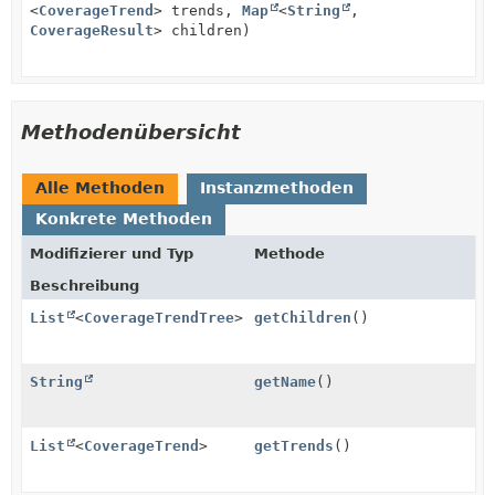
<
CoverageTrend
> trends,
Map
<
String
,
CoverageResult
> children)
Methodenübersicht
Alle Methoden
Instanzmethoden
Konkrete Methoden
Modifizierer und Typ
Methode
Beschreibung
List
<
CoverageTrendTree
>
getChildren
()
String
getName
()
List
<
CoverageTrend
>
getTrends
()