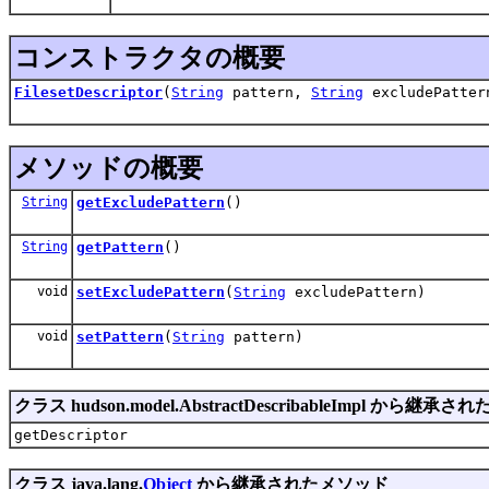
コンストラクタの概要
FilesetDescriptor
(
String
pattern,
String
excludePatter
メソッドの概要
String
getExcludePattern
()
String
getPattern
()
void
setExcludePattern
(
String
excludePattern)
void
setPattern
(
String
pattern)
クラス hudson.model.AbstractDescribableImpl から継承
getDescriptor
クラス java.lang.
Object
から継承されたメソッド