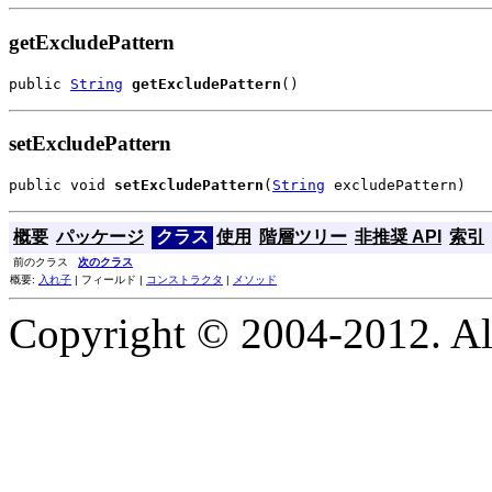
getExcludePattern
public 
String
getExcludePattern
()
setExcludePattern
public void 
setExcludePattern
(
String
 excludePattern)
概要
パッケージ
クラス
使用
階層ツリー
非推奨 API
索引
前のクラス
次のクラス
概要:
入れ子
| フィールド |
コンストラクタ
|
メソッド
Copyright © 2004-2012. Al