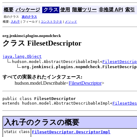
概要
パッケージ
クラス
使用
階層ツリー
非推奨 API
索引
前のクラス
次のクラス
概要:
入れ子
| フィールド |
コンストラクタ
|
メソッド
org.jenkinsci.plugins.nopmdcheck
クラス FilesetDescriptor
java.lang.Object
hudson.model.AbstractDescribableImpl<
FilesetDescrip
org.jenkinsci.plugins.nopmdcheck.FilesetDescrip
すべての実装されたインタフェース:
hudson.model.Describable<
FilesetDescriptor
>
public class 
FilesetDescriptor
extends hudson.model.AbstractDescribableImpl<
FilesetDes
入れ子のクラスの概要
static class
FilesetDescriptor.DescriptorImpl