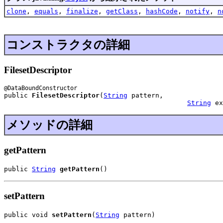
clone
,
equals
,
finalize
,
getClass
,
hashCode
,
notify
,
n
コンストラクタの詳細
FilesetDescriptor
public 
FilesetDescriptor
(
String
 pattern,

String
 ex
メソッドの詳細
getPattern
public 
String
getPattern
()
setPattern
public void 
setPattern
(
String
 pattern)