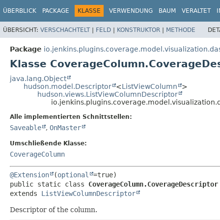
ÜBERBLICK
PACKAGE
KLASSE
VERWENDUNG
BAUM
VERALTET
ÜBERSICHT:
VERSCHACHTELT
|
FELD
|
KONSTRUKTOR
|
METHODE
DET
Package
io.jenkins.plugins.coverage.model.visualization.d
Klasse CoverageColumn.CoverageDes
java.lang.Object
hudson.model.Descriptor
<
ListViewColumn
>
hudson.views.ListViewColumnDescriptor
io.jenkins.plugins.coverage.model.visualizati
Alle implementierten Schnittstellen:
Saveable
,
OnMaster
Umschließende Klasse:
CoverageColumn
@Extension
(
optional
public static class 
CoverageColumn.CoverageDescriptor
extends 
ListViewColumnDescriptor
Descriptor of the column.