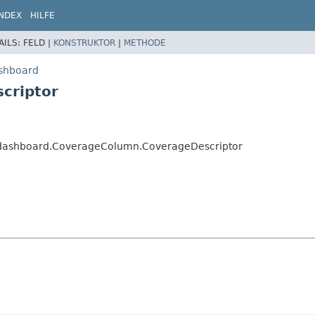
INDEX
HILFE
AILS:
FELD |
KONSTRUKTOR
|
METHODE
ashboard
criptor
on.dashboard.CoverageColumn.CoverageDescriptor