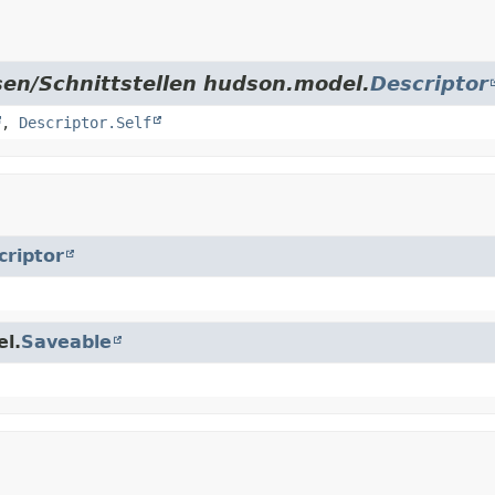
sen/Schnittstellen hudson.model.
Descriptor
,
Descriptor.Self
criptor
el.
Saveable