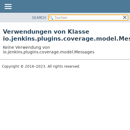
SEARCH
ÜBERBLICK
PACKAGE
Verwendungen von Klasse
KLASSE
io.jenkins.plugins.coverage.model.Me
VERWENDUNG
Keine Verwendung von
BAUM
io.jenkins.plugins.coverage.model.Messages
VERALTET
Copyright © 2016–2023. All rights reserved.
INDEX
HILFE