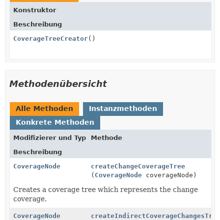
Konstruktor
Beschreibung
CoverageTreeCreator
()
Methodenübersicht
Alle Methoden
Instanzmethoden
Konkrete Methoden
Modifizierer und Typ
Methode
Beschreibung
CoverageNode
createChangeCoverageTree
(
CoverageNode
coverageNode)
Creates a coverage tree which represents the change
coverage.
CoverageNode
createIndirectCoverageChangesTre