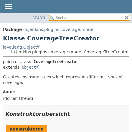
SEARCH
ÜBERBLICK
ÜBERSICHT:
VERSCHACHTELT
PACKAGE
Package
io.jenkins.plugins.coverage.model
FELD
KLASSE
Klasse CoverageTreeCreator
KONSTRUKTOR
VERWENDUNG
java.lang.Object
METHODE
io.jenkins.plugins.coverage.model.CoverageTreeCreator
BAUM
VERALTET
DETAILS:
public class 
CoverageTreeCreator
extends 
Object
INDEX
FELD
HILFE
KONSTRUKTOR
Creates coverage trees which represent different types of
coverage.
METHODE
Autor:
Florian Orendi
Konstruktorübersicht
Konstruktoren