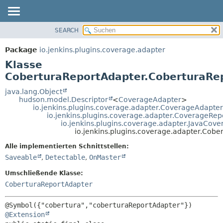
SEARCH
ÜBERBLICK
ÜBERSICHT:
VERSCHACHTELT
PACKAGE
Package
io.jenkins.plugins.coverage.adapter
FELD
KLASSE
Klasse
KONSTRUKTOR
VERWENDUNG
CoberturaReportAdapter.CoberturaRe
METHODE
BAUM
java.lang.Object
hudson.model.Descriptor
<
CoverageAdapter
>
VERALTET
DETAILS:
io.jenkins.plugins.coverage.adapter.CoverageAdapter
io.jenkins.plugins.coverage.adapter.CoverageRep
INDEX
FELD
io.jenkins.plugins.coverage.adapter.JavaCov
HILFE
KONSTRUKTOR
io.jenkins.plugins.coverage.adapter.Cob
METHODE
Alle implementierten Schnittstellen:
Saveable
,
Detectable
,
OnMaster
Umschließende Klasse:
CoberturaReportAdapter
@Extension