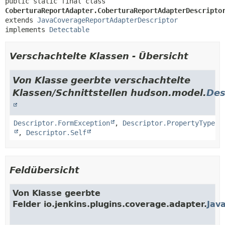
public static final class 
CoberturaReportAdapter.CoberturaReportAdapterDescripto
extends 
JavaCoverageReportAdapterDescriptor
implements 
Detectable
Verschachtelte Klassen - Übersicht
Von Klasse geerbte verschachtelte
Klassen/Schnittstellen hudson.model.
Des
Descriptor.FormException
,
Descriptor.PropertyType
,
Descriptor.Self
Feldübersicht
Von Klasse geerbte
Felder io.jenkins.plugins.coverage.adapter.
Jav